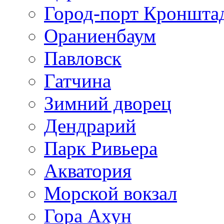
Город-порт Кроншта
Ораниенбаум
Павловск
Гатчина
Зимний дворец
Дендрарий
Парк Ривьера
Акватория
Морской вокзал
Гора Ахун