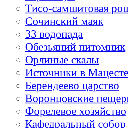
Тисо-самшитовая ро
Сочинский маяк
33 водопада
Обезьяний питомник
Орлиные скалы
Источники в Мацест
Берендеево царство
Воронцовские пеще
Форелевое хозяйство
Кафедральный собор