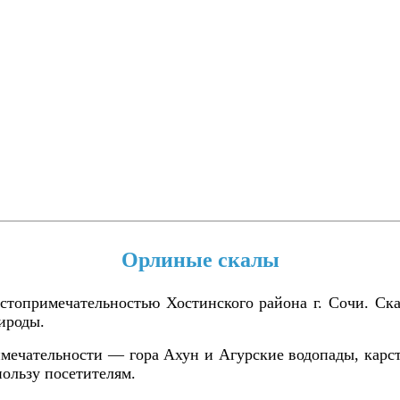
Орлиные скалы
топримечательностью Хостинского района г. Сочи. Ска
ироды.
имечательности — гора Ахун и Агурские водопады, кар
пользу посетителям.