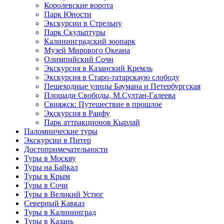
Королевские ворота
Парк Юности
Экскурсии в Стрельну
Парк Скульптуры
Калининградский зоопарк
Музей Мирового Океана
Олимпийский Сочи
Экскурсия в Казанский Кремль
Экскурсия в Старо-татарскаую слободу
Пешеходные улицы Баумана и Петербургская
Площади Свободы, М.Султан-Галеева
Свияжск: Путешествие в прошлое
Экскурсия в Раифу
Парк аттракционов Кырлай
Паломнические туры
Экскурсии в Питер
Достопримечательности
Туры в Москву
Туры на Байкал
Туры в Крым
Туры в Сочи
Туры в Великий Устюг
Северный Кавказ
Туры в Калининград
Туры в Казань