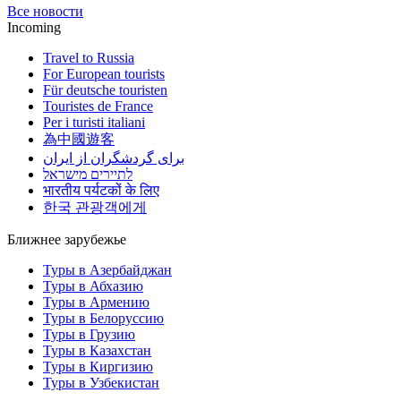
Все новости
Incoming
Travel to Russia
For European tourists
Für deutsche touristen
Touristes de France
Per i turisti italiani
為中國遊客
برای گردشگران از ایران
לתיירים מישראל
भारतीय पर्यटकों के लिए
한국 관광객에게
Ближнее зарубежье
Туры в Азербайджан
Туры в Абхазию
Туры в Армению
Туры в Белоруссию
Туры в Грузию
Туры в Казахстан
Туры в Киргизию
Туры в Узбекистан