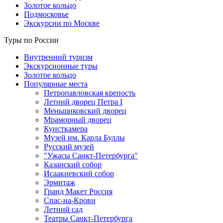
Золотое кольцо
Подмосковье
Экскурсии по Москве
Туры по России
Внутренний туризм
Экскурсионные туры
Золотое кольцо
Популярные места
Петропавловская крепость
Летний дворец Петра I
Меньшиковский дворец
Мраморный дворец
Кунсткамера
Музей им. Карла Буллы
Русский музей
"Ужасы Санкт-Петербурга"
Казанский собор
Исаакиевский собор
Эрмитаж
Гранд Макет Россия
Спас-на-Крови
Летний сад
Театры Санкт-Петербурга