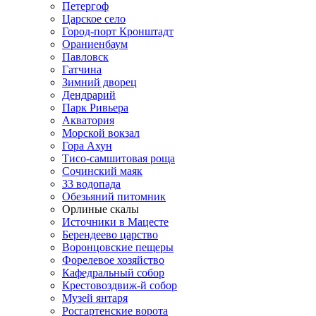
Петергоф
Царское село
Город-порт Кронштадт
Ораниенбаум
Павловск
Гатчина
Зимний дворец
Дендрарий
Парк Ривьера
Акватория
Морской вокзал
Гора Ахун
Тисо-самшитовая роща
Сочинский маяк
33 водопада
Обезьяний питомник
Орлиные скалы
Источники в Мацесте
Берендеево царство
Воронцовские пещеры
Форелевое хозяйство
Кафедральный собор
Крестовоздвиж-й собор
Музей янтаря
Росгартенские ворота