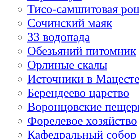
Тисо-самшитовая ро
Сочинский маяк
33 водопада
Обезьяний питомник
Орлиные скалы
Источники в Мацест
Берендеево царство
Воронцовские пеще
Форелевое хозяйство
Кафедральный собор