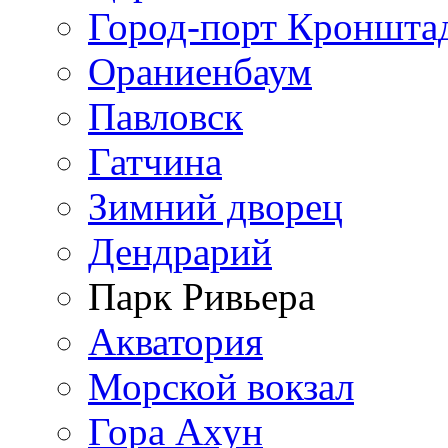
Город-порт Кроншта
Ораниенбаум
Павловск
Гатчина
Зимний дворец
Дендрарий
Парк Ривьера
Акватория
Морской вокзал
Гора Ахун