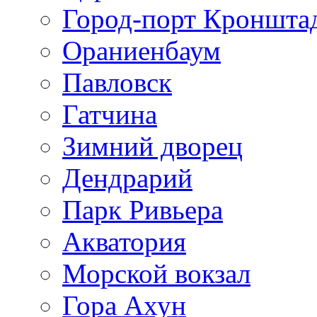
Город-порт Кроншта
Ораниенбаум
Павловск
Гатчина
Зимний дворец
Дендрарий
Парк Ривьера
Акватория
Морской вокзал
Гора Ахун