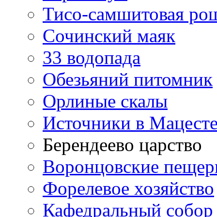
Тисо-самшитовая ро
Сочинский маяк
33 водопада
Обезьяний питомник
Орлиные скалы
Источники в Мацест
Берендеево царство
Воронцовские пеще
Форелевое хозяйство
Кафедральный собор