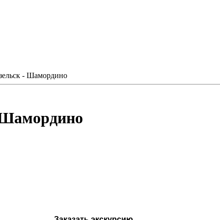
зельск - Шамордино
- Шамордино
Заказать экскурсию