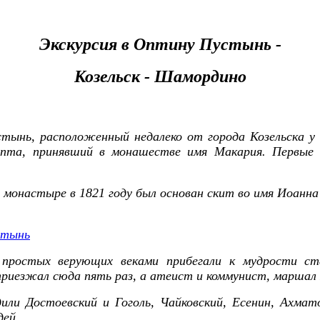
Экскурсия в Оптину Пустынь -
Козельск - Шамордино
нь, расположенный недалеко от города Козельска у о
 Опта, принявший в монашестве имя Макария. Первые
монастыре в 1821 году был основан скит во имя Иоанна
.
простых верующих веками прибегали к мудрости с
приезжал сюда пять раз, а атеист и коммунист, маршал 
или Достоевский и Гоголь, Чайковский, Есенин, Ахма
ей...