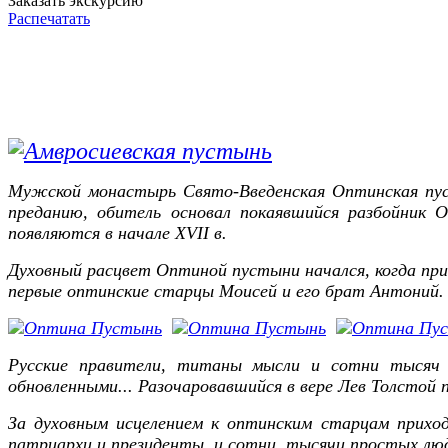
Заказать экскурсию
Распечатать
Мужской монастырь Свято-Введенская Оптинская пусты
преданию, обитель основал покаявшийся разбойник
появляются в начале ХVII в.
Духовный расцвет Оптиной пустыни начался, когда при 
первые оптинские старцы Моисей и его брат Антоний
Русские правители, титаны мысли и сотни тысяч 
обновленными... Разочаровавшийся в вере Лев Толстой 
За духовным исцелением к оптинским старцам приход
патриархи и президенты, и сотни, тысячи простых люд