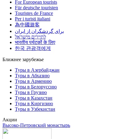
For European tourists
Für deutsche touristen
Touristes de France
Per i turisti italiani
為中國遊客
برای گردشگران از ایران
לתיירים מישראל
भारतीय पर्यटकों के लिए
한국 관광객에게
Ближнее зарубежье
Туры в Азербайджан
Туры в Абхазию
Туры в Армению
Туры в Белоруссию
Туры в Грузию
Туры в Казахстан
Туры в Киргизию
Туры в Узбекистан
Акции
Высоко-Петровский монастырь