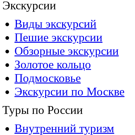
Экскурсии
Виды экскурсий
Пешие экскурсии
Обзорные экскурсии
Золотое кольцо
Подмосковье
Экскурсии по Москве
Туры по России
Внутренний туризм