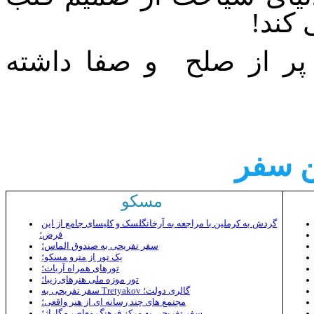
کند!
ر از صلح و صفا داشته
ن سفر
مسکو
گردش به کرملین با مراجعه به آرخانگلسک و کلیسای جامع از این
فرض؛
سفر تفریحی به صندوق الماس؛
یک تور از مترو مسکو؛
تورهای همراه آربات؛
تور موزه ملی هنرهای زیبا؛
سفر تفریحی به Tretyakov گالری دولت؛
مجتمع های چند رسانه ای از هنر واقعی؛
سفر تفریحی به مرکز فرهنگ معاصر - گاراژ؛