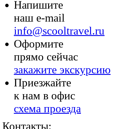
Напишите
наш e-mail
info@scooltravel.ru
Оформите
прямо сейчас
закажите экскурсию
Приезжайте
к нам в офис
схема проезда
Контакты: