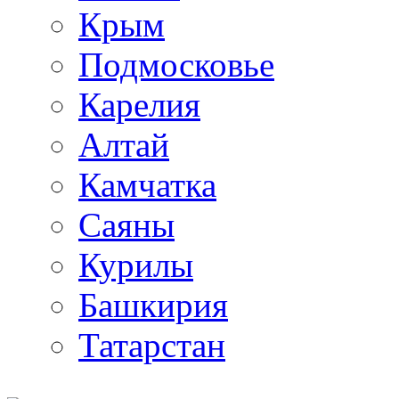
Крым
Подмосковье
Карелия
Алтай
Камчатка
Саяны
Курилы
Башкирия
Татарстан