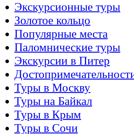
Экскурсионные туры
Золотое кольцо
Популярные места
Паломнические туры
Экскурсии в Питер
Достопримечательност
Туры в Москву
Туры на Байкал
Туры в Крым
Туры в Сочи