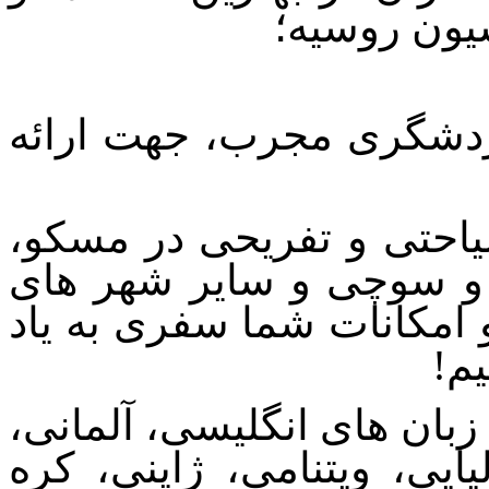
یون روسیه؛
گردشگری مجرب، جهت ارائه
یاحتی و تفریحی در مسکو،
 و سوچی و سایر شهر های
و امکانات شما سفری به یاد
م!
زبان های انگلیسی، آلمانی،
یایی، ویتنامی، ژاپنی، کره