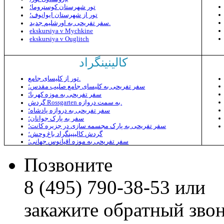
تور شهرستان کوستروما؛
تور از شهرستان ایوانوف؛
سفر تفریحی به اورشلیم جدید.
ekskursiya v Mychkine
ekskursiya v Ouglitch
کالینینگراد
تور از کلیسای جامع.
سفر تفریحی به کلیسای جامع صلیب مقدس؛
سفر تفریحی به موزه کهربا؛
گردش Rossgarten به سمت دروازه.
سفر تفریحی به دروازه پادشاه؛
سفر به پارک جوانان؛
سفر تفریحی به پارک مجسمه سازی در جزیره کانت؛
گردش کالینینگراد باغ وحش؛
سفر تفریحی به موزه اقیانوس جهانی؛
Позвоните
8 (495) 790-38-53 или
закажите обратный зво