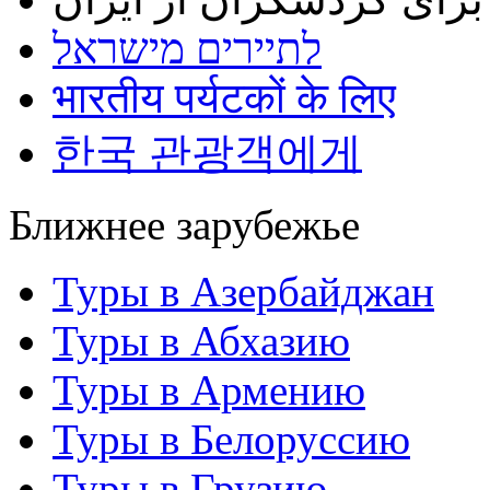
לתיירים מישראל
भारतीय पर्यटकों के लिए
한국 관광객에게
Ближнее зарубежье
Туры в Азербайджан
Туры в Абхазию
Туры в Армению
Туры в Белоруссию
Туры в Грузию