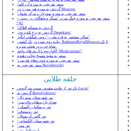
سفر تفریحی به موزه آب کلم؛
گردش به موزه هنر مدرن در Moscow.
سفر تفریحی به موزه یهودیان و مرکز تحمل؛
سفر تفریحی به موزه جنگ سرد، "سنگر وپناهگاه زیر زمینی -
42"؛
گردش به مسکو افلاک؛
گردش به برج تلویزیون Ostankino؛
سالن منحصر به فرد ملی - "روس شگفت انگیز"
با یک
RadissonRoyalMoscow
پیاده روی شب در یک کشتی
حزب در هیئت مدیره.
شام
تورهای واحد A L'آکواریوم "Moskvarium"؛
سفر به معبد مسیح نجات دهنده.
سفر تفریحی به موزه خودروهای قدیمی؛
سفر تفریحی به Novodevichy
حلقه طلایی
یک تور از تثلیث مقدس سنت سرگیوس Lavra؛
گردش به Bogolyubovo؛
تور شهرستان سوزدال؛
تعداد بازدیدهای، ولادیمیر؛
تور پرسلاول زالسکی؛
تور روستوف؛
تور گاس کریستال؛
تور شهرستان الکساندر؛
تور مور؛
یاروسلاول تور؛