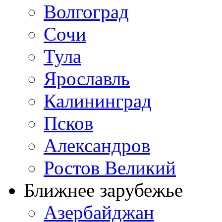
Волгоград
Сочи
Тула
Ярославль
Калининград
Псков
Александров
Ростов Великий
Ближнее зарубежье
Азербайджан