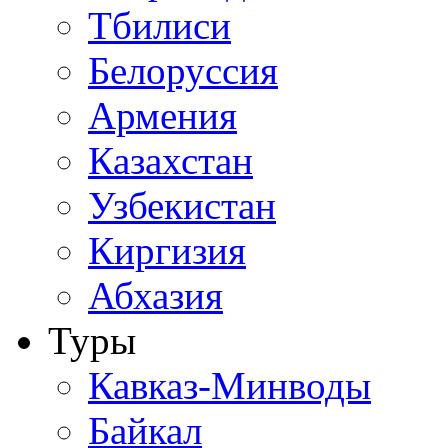
Тбилиси
Белоруссия
Армения
Казахстан
Узбекистан
Киргизия
Абхазия
Туры
Кавказ-Минводы
Байкал